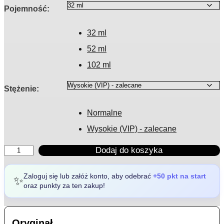
Pojemność
:
32 ml
52 ml
102 ml
Stężenie
:
Normalne
Wysokie (VIP) - zalecane
ilość
Dodaj do koszyka
Inspirowany:
Luna
Rossa
Zaloguj się lub załóż konto, aby odebrać
+50 pkt na start
✨
Extreme
oraz punkty za ten zakup!
Promo
Promo
Promo
Promo
Oryginał