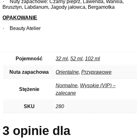
·
Nuty zapachowe: Czarny pieprz, Lawenda, Wanilia,
Brusztyn, Labdanum, Jagody jałowca, Bergamotka
OPAKOWANIE
·
Beauty Atelier
Pojemność
32 ml
,
52 ml
,
102 ml
Nuta zapachowa
Orientalne
,
Przyprawowe
Normalne
,
Wysokie (VIP) –
Stężenie
zalecane
SKU
280
3 opinie dla