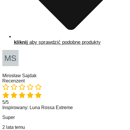
cen:
Ten
od
Wybierz opcje
produkt
22,99 zł
ma
do
wiele
44,99 zł
wariantów.
Opcje
można
kliknij
aby sprawdzić podobne produkty
wybrać
na
stronie
produktu
Mirosław Sajdak
Recenzent
5/5
Inspirowany: Luna Rossa Extreme
Super
2 lata temu