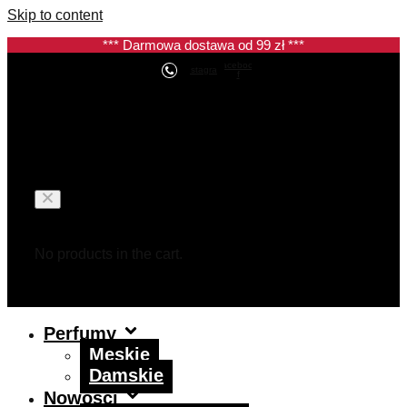
Skip to content
*** Darmowa dostawa od 99 zł ***
Facebook-
Instagram
f
Koszyk
No products in the cart.
Perfumy
Męskie
Damskie
Nowości