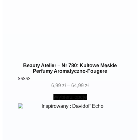
Beauty Atelier – Nr 780: Kultowe Męskie
Perfumy Aromatyczno-Fougere
Zakres
Oceniono
6,99
zł
–
64,99
zł
4.86
cen:
Ten
na 5
od
Wybierz opcje
produkt
6,99 zł
ma
do
wiele
64,99 zł
wariantów.
Opcje
można
wybrać
na