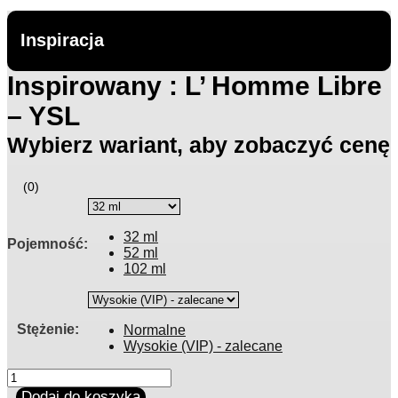
Inspiracja
Inspirowany : L’ Homme Libre
– YSL
Wybierz wariant, aby zobaczyć cenę
(
0
)
32 ml
Pojemność
:
52 ml
102 ml
Stężenie
:
Normalne
Wysokie (VIP) - zalecane
ilość
Inspirowany
Dodaj do koszyka