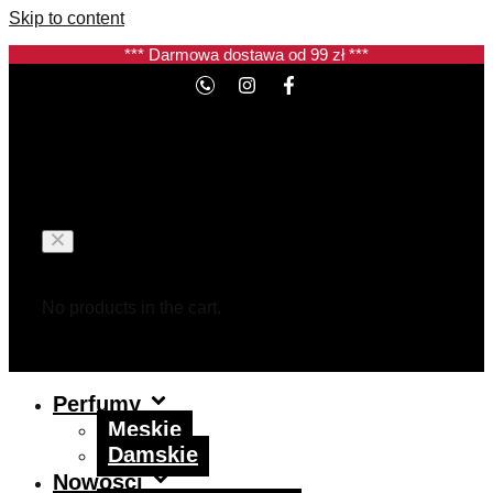
Skip to content
*** Darmowa dostawa od 99 zł ***
Koszyk
No products in the cart.
Perfumy
Męskie
Damskie
Nowości