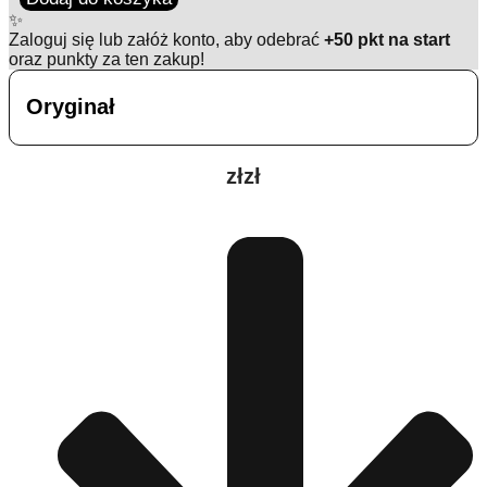
:
✨
L'
Zaloguj się lub załóż konto, aby odebrać
+50 pkt na start
Homme
oraz punkty za ten zakup!
Libre
-
Oryginał
YSL
złzł