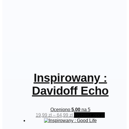
produktu
Inspirowany :
Davidoff Echo
Oceniono
5.00
na 5
Zakres
Ten
Wybierz opcje
19,99
zł
–
64,99
zł
cen:
produkt
od
ma