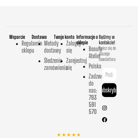
Wsparcie
Dostawa
Twoje konto
Informacje o
Bądźmy w
Regulamin
Metody
Zaloguj
sklepie
kontakcie!
Beauty
Zapisz się do
sklepu
dostawy
się
naszego
Atelier
newslettera
Śledzenie
Zarejestruj
Polska
zamówienia
się
Zadzwoń
do
Subskrybuj
nas:
793
591
570
★★★★★