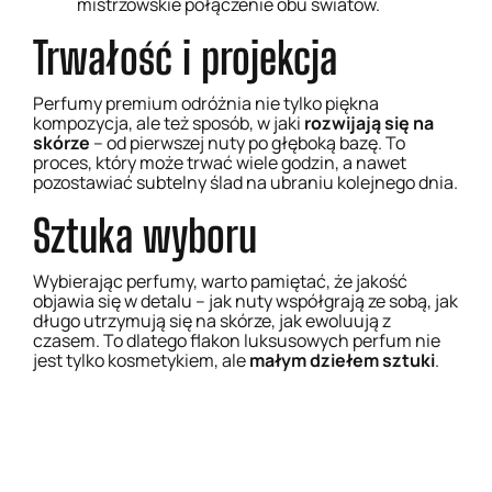
Kobieta
Mężczyzna
mistrzowskie połączenie obu światów.
Trwałość i projekcja
Zgody formalne:
Zgadzam się na udział w Programie
Perfumy premium odróżnia nie tylko piękna
Lojalnościowym Points Club i
kompozycja, ale też sposób, w jaki
rozwijają się na
akceptuję Regulamin. *
skórze
– od pierwszej nuty po głęboką bazę. To
Wyrażam zgodę na otrzymywanie
proces, który może trwać wiele godzin, a nawet
informacji o zbieranych punktach
pozostawiać subtelny ślad na ubraniu kolejnego dnia.
oraz ofert promocyjnych drogą
Zapach Męski Stężenie VIP
Inspirowany: Black XS for Her –
mailową/SMS.
Paco Rabanne
Sztuka wyboru
19,99
zł
–
36,58
zł
22,99
zł
–
44,99
zł
Zarejestruj się i odbierz
Wybierz opcje
Wybierając perfumy, warto pamiętać, że jakość
bonus
objawia się w detalu – jak nuty współgrają ze sobą, jak
Wybierz opcje
długo utrzymują się na skórze, jak ewoluują z
czasem. To dlatego flakon luksusowych perfum nie
jest tylko kosmetykiem, ale
małym dziełem sztuki
.