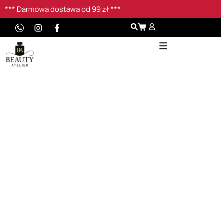
*** Darmowa dostawa od 99 zł ***
Strona główna
Sztuka jakości perfum – od nut do
mistrzostwa kompozycji