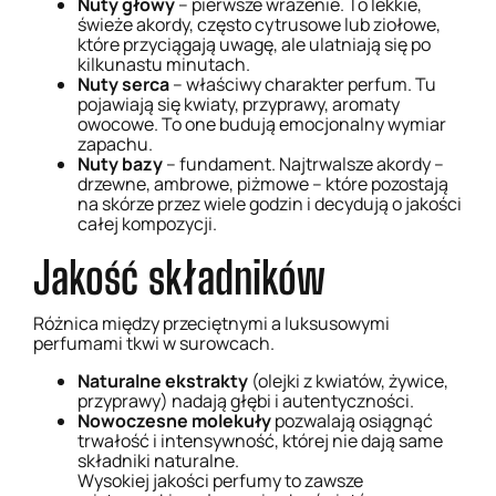
Nuty głowy
– pierwsze wrażenie. To lekkie,
świeże akordy, często cytrusowe lub ziołowe,
Dołącz do Points Club
które przyciągają uwagę, ale ulatniają się po
kilkunastu minutach.
Zarejestruj się, zbieraj punkty i odbieraj
Promocja!
Promocja!
Nuty serca
– właściwy charakter perfum. Tu
ekskluzywne rabaty!
pojawiają się kwiaty, przyprawy, aromaty
owocowe. To one budują emocjonalny wymiar
Imię *
zapachu.
Nuty bazy
– fundament. Najtrwalsze akordy –
drzewne, ambrowe, piżmowe – które pozostają
na skórze przez wiele godzin i decydują o jakości
Nazwisko *
całej kompozycji.
Jakość składników
Zapach Damski Stężenie VIP
Beaty Atelier – Nr. 408
Adres e-mail *
19,99
zł
–
36,58
zł
22,99
zł
–
44,99
zł
Różnica między przeciętnymi a luksusowymi
perfumami tkwi w surowcach.
Telefon
Wybierz opcje
Wybierz opcje
Naturalne ekstrakty
(olejki z kwiatów, żywice,
przyprawy) nadają głębi i autentyczności.
Nowoczesne molekuły
pozwalają osiągnąć
trwałość i intensywność, której nie dają same
składniki naturalne.
Płeć
Wysokiej jakości perfumy to zawsze
Promocja!
Promocja!